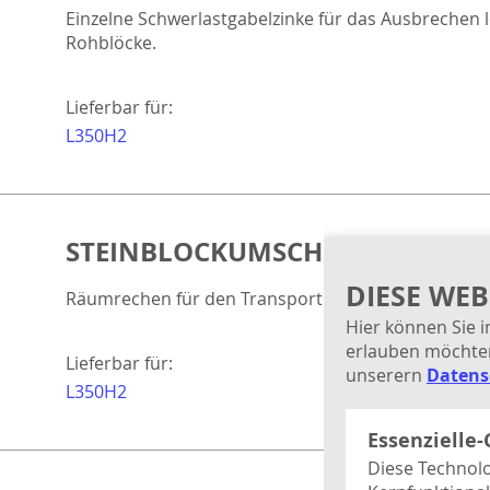
Einzelne Schwerlastgabelzinke für das Ausbrechen 
Rohblöcke.
Lieferbar für:
L350H2
STEINBLOCKUMSCHLAG – RECHE
DIESE WEB
Räumrechen für den Transport von Gegenständen 
Hier können Sie i
erlauben möchten
Lieferbar für:
unserern
Datens
L350H2
Essenzielle-
Diese Technolo