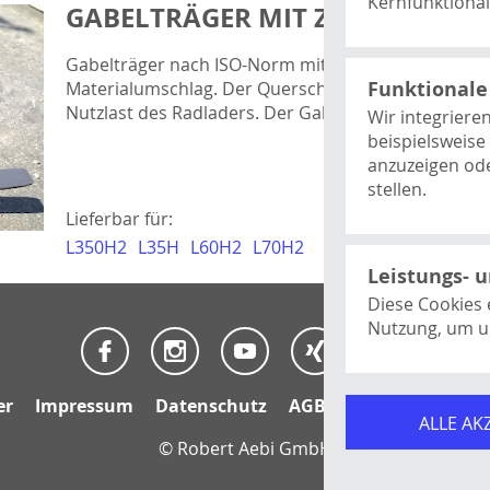
Kernfunktionali
GABELTRÄGER MIT ZINKEN
Processwire
Dieses Cookie 
Gabelträger nach ISO-Norm mit Gabelrahmen. Eigne
Session und ist
Funktionale
Materialumschlag. Der Querschnitt der Gabelzinken
Nutzlast des Radladers. Der Gabelzinkenabstand ist
Wir integriere
beispielsweis
anzuzeigen ode
stellen.
Lieferbar für:
Youtube Vide
Dies ist ein V
L350H2
L35H
L60H2
L70H2
Here Kartendi
verwendet werd
Leistungs- 
Dient als Basis
kommentieren
Diese Cookies 
Nutzung, um u
Google Analyt
Misst Metriken
Google Ads
er
Impressum
Datenschutz
AGB
Hinweisgebersc
Seitenaufrufe,
Erlaubt die L
ALLE AK
Conversions.
Ads besser zu
© Robert Aebi GmbH
Bestellungen.