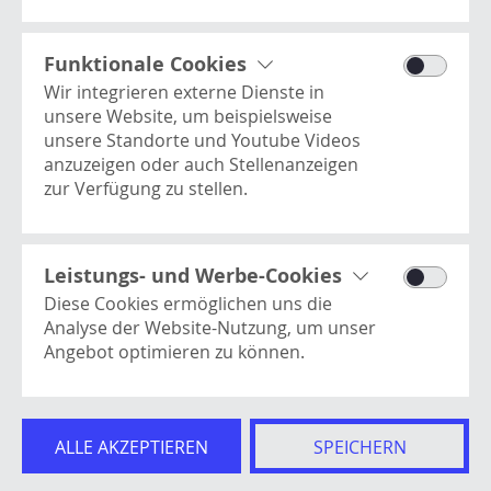
Processwire
Dieses Cookie enthält
Basisinformationen zur Benutzer-
Funktionale Cookies
Session und ist essentiell für die
VOLVO FINANZIERUNGSAKTION
Wir integrieren externe Dienste in
Website.
unsere Website, um beispielsweise
unsere Standorte und Youtube Videos
anzuzeigen oder auch Stellenanzeigen
zur Verfügung zu stellen.
Youtube Videos
Dies ist ein Video-Player-Dienst. Es kann
Here Kartendienst
Kontakt
vom Benutzer verwendet werden, um
Leistungs- und Werbe-Cookies
Dient als Basis für die Anzeige unserer
Newsletter
Videos anzusehen, zu teilen, zu
Diese Cookies ermöglichen uns die
Standorte.
Impressum
kommentieren und hochzuladen.
Analyse der Website-Nutzung, um unser
Datenschutz
Angebot optimieren zu können.
AGB
Google Analytics
Hinweisgeberschutzgesetz
Misst Metriken rund um die
Google Ads
Cookies
Websitenutzung, wie z.B. Seitenaufrufe,
Erlaubt die Leistung von
ALLE AKZEPTIEREN
SPEICHERN
Verweildauer, verwendete Browser und
Werbemaßnahmen über Google Ads
© Robert Aebi GmbH
Conversions.