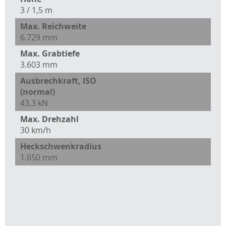
3 / 1,5 m
Max. Reichweite
6.729 mm
Max. Grabtiefe
3.603 mm
Ausbrechkraft, ISO
(normal)
43,3 kN
Max. Drehzahl
30 km/h
Heckschwenkradius
1.650 mm