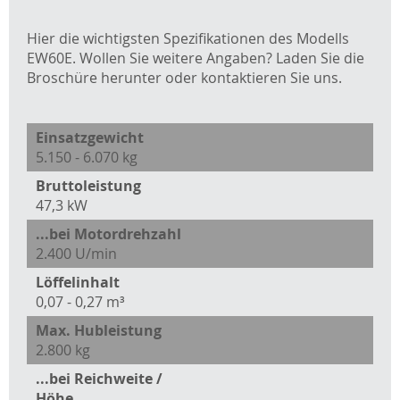
Hier die wichtigsten Spezifikationen des Modells
EW60E. Wollen Sie weitere Angaben? Laden Sie die
Broschüre herunter oder kontaktieren Sie uns.
Einsatzgewicht
5.150 - 6.070 kg
Bruttoleistung
47,3 kW
...bei Motordrehzahl
2.400 U/min
Löffelinhalt
0,07 - 0,27 m³
Max. Hubleistung
2.800 kg
...bei Reichweite /
Höhe