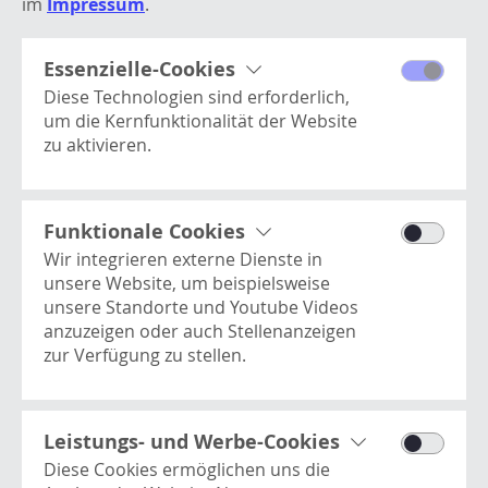
im
Impressum
.
Essenzielle-Cookies
Diese Technologien sind erforderlich,
um die Kernfunktionalität der Website
zu aktivieren.
Processwire
Dieses Cookie enthält
Basisinformationen zur Benutzer-
Funktionale Cookies
Session und ist essentiell für die
VOLVO FINANZIERUNGSAKTION
Wir integrieren externe Dienste in
Website.
unsere Website, um beispielsweise
unsere Standorte und Youtube Videos
anzuzeigen oder auch Stellenanzeigen
zur Verfügung zu stellen.
Youtube Videos
Dies ist ein Video-Player-Dienst. Es kann
Here Kartendienst
Kontakt
vom Benutzer verwendet werden, um
Leistungs- und Werbe-Cookies
Dient als Basis für die Anzeige unserer
Newsletter
Videos anzusehen, zu teilen, zu
Diese Cookies ermöglichen uns die
Standorte.
Impressum
kommentieren und hochzuladen.