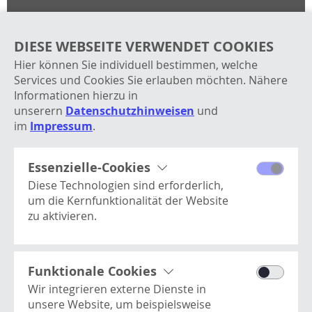
Die robuste Bauweise, die hochwertige
Verarbeitung und die innovative Technologie:
DIESE WEBSEITE VERWENDET COOKIES
unsere Rasenmäher Modelle bestechen durch ihre
Hier können Sie individuell bestimmen, welche
Zuverlässigkeit, den präzisen Schnitt und die
Services und Cookies Sie erlauben möchten. Nähere
einfache Handhabung. Das ist Qualität, die Freude
Informationen hierzu in
macht.
unserern
Datenschutzhinweisen
und
im
Impressum
.
KEIN INHALT?
BITTE STIMMEN SIE FOLGENDEN COOKIES UND
Essenzielle-Cookies
SERVICES ZU
Diese Technologien sind erforderlich,
um die Kernfunktionalität der Website
zu aktivieren.
Processwire
Funktionale Cookies / Youtube Videos
Dieses Cookie enthält
Basisinformationen zur Benutzer-
Funktionale Cookies
Session und ist essentiell für die
EINSTELLUNGEN ÖFFNEN
Wir integrieren externe Dienste in
Website.
unsere Website, um beispielsweise