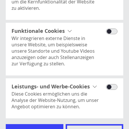
Ausrüstung und Maschinen optimal verwalten
um die Kernfunktionalität der Website
können, bieten wir Ersatzteile, Reparaturen und
zu aktivieren.
Wartungsmaßnahmen zu festen Preisen an.
Processwire
Dieses Cookie enthält
KOMPLETTPAKETE
Basisinformationen zur Benutzer-
Funktionale Cookies
Session und ist essentiell für die
Wir integrieren externe Dienste in
Website.
unsere Website, um beispielsweise
unsere Standorte und Youtube Videos
anzuzeigen oder auch Stellenanzeigen
zur Verfügung zu stellen.
Youtube Videos
Dies ist ein Video-Player-Dienst. Es kann
Here Kartendienst
Kontakt
vom Benutzer verwendet werden, um
Leistungs- und Werbe-Cookies
Dient als Basis für die Anzeige unserer
Newsletter
Videos anzusehen, zu teilen, zu
Diese Cookies ermöglichen uns die
Standorte.
Impressum
kommentieren und hochzuladen.
Analyse der Website-Nutzung, um unser
Datenschutz
Angebot optimieren zu können.
AGB
Google Analytics
Hinweisgeberschutzgesetz
Misst Metriken rund um die
Google Ads
Cookies
Websitenutzung, wie z.B. Seitenaufrufe,