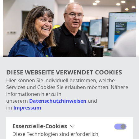
DIESE WEBSEITE VERWENDET COOKIES
Hier können Sie individuell bestimmen, welche
Services und Cookies Sie erlauben möchten. Nähere
KOMPLETTPAKETE
Informationen hierzu in
SERVICE UND ERSATZTEILE ZUM FESTEN PREIS
unserern
Datenschutzhinweisen
und
im
Impressum
.
Essenzielle-Cookies
Damit Sie die Kosten- und Einsatzplanung Ihrer
Diese Technologien sind erforderlich,