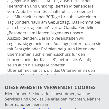
allgegenwärtigen DU-Kultur, Ausdruck flacher
Hierarchien und unkomplizierten Miteinanders
vom Azubi bis zum Geschäftsführer, freuen sich
alle Mitarbeiter über 30 Tage Urlaub sowie einen
Tag Sonderurlaub am Geburtstag. „Das kommt bei
allen hervorragend an“, verrät Claudia Pendelin.
„Besonders am Herzen liegen uns unsere
Auszubildenden. Deshalb veranstalten wir
regelmäßig gemeinsame Ausflüge, unterstützen sie
mit Fahrgeld oder Prämien bei guten Noten und
übernehmen auch einen Zuschuss für den
Führerschein der Klasse B“, betont sie. Wichtig
seien auch die ausgezeichneten
Übernahmechancen, die das Unternehmen den
jungen Menschen im Anschluss an ihre Ausbildung
biete. Insgesamt haben in den vergangen zehn
Jahren rund 100 Jugendliche ihre Ausbildung bei
DIESE WEBSEITE VERWENDET COOKIES
Robert Aebi erfolgreich abgeschlossen.
Hier können Sie individuell bestimmen, welche
Services und Cookies Sie erlauben möchten. Nähere
Informationen hierzu in