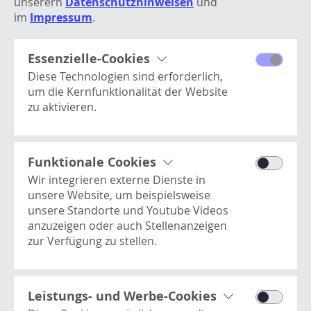
unserern
Datenschutzhinweisen
und
Senior PR & Communications Manager: Sandra
im
Impressum
.
Beckmann
s.beckmann@robert-aebi.com
Tel. +49 175 9854855
Essenzielle-Cookies
Diese Technologien sind erforderlich,
um die Kernfunktionalität der Website
zu aktivieren.
Processwire
NEUER
Dieses Cookie enthält
ÜBERSICHT
Basisinformationen zur Benutzer-
Funktionale Cookies
ÄLTER
Session und ist essentiell für die
Wir integrieren externe Dienste in
Website.
unsere Website, um beispielsweise
unsere Standorte und Youtube Videos
anzuzeigen oder auch Stellenanzeigen
zur Verfügung zu stellen.
Youtube Videos
Dies ist ein Video-Player-Dienst. Es kann
Here Kartendienst
Kontakt
vom Benutzer verwendet werden, um
Leistungs- und Werbe-Cookies
Dient als Basis für die Anzeige unserer
Newsletter
Videos anzusehen, zu teilen, zu