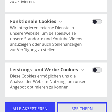
zu aktivieren.
Processwire
NEUER
Dieses Cookie enthält
ÜBERSICHT
Basisinformationen zur Benutzer-
Funktionale Cookies
ÄLTER
Session und ist essentiell für die
Wir integrieren externe Dienste in
Website.
unsere Website, um beispielsweise
unsere Standorte und Youtube Videos
anzuzeigen oder auch Stellenanzeigen
zur Verfügung zu stellen.
Youtube Videos
Dies ist ein Video-Player-Dienst. Es kann
Here Kartendienst
Kontakt
vom Benutzer verwendet werden, um
Leistungs- und Werbe-Cookies
Dient als Basis für die Anzeige unserer
Newsletter
Videos anzusehen, zu teilen, zu
Diese Cookies ermöglichen uns die
Standorte.
Impressum
kommentieren und hochzuladen.
Analyse der Website-Nutzung, um unser
Datenschutz
Angebot optimieren zu können.
AGB
Google Analytics
Hinweisgeberschutzgesetz
Misst Metriken rund um die
Google Ads
Cookies
Websitenutzung, wie z.B. Seitenaufrufe,
Erlaubt die Leistung von
ALLE AKZEPTIEREN
SPEICHERN
Verweildauer, verwendete Browser und