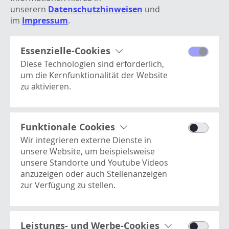
unserern
Datenschutzhinweisen
und
im
Impressum
.
Nachweis: Volvo Construction Equipment Germany
GmbH. 85737 Ismaning. (Veröffentlichung
Essenzielle-Cookies
kostenfrei – Beleg erbeten)
Diese Technologien sind erforderlich,
um die Kernfunktionalität der Website
zu aktivieren.
Processwire
NEUER
Dieses Cookie enthält
ÜBERSICHT
Basisinformationen zur Benutzer-
Funktionale Cookies
ÄLTER
Session und ist essentiell für die
Wir integrieren externe Dienste in
Website.
unsere Website, um beispielsweise
unsere Standorte und Youtube Videos
anzuzeigen oder auch Stellenanzeigen
zur Verfügung zu stellen.
Youtube Videos
Dies ist ein Video-Player-Dienst. Es kann
Here Kartendienst
Kontakt
vom Benutzer verwendet werden, um
Leistungs- und Werbe-Cookies
Dient als Basis für die Anzeige unserer