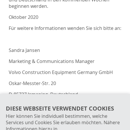
beginnen werden.
Oktober 2020
Für weitere Informationen wenden Sie sich bitte an:
Sandra Jansen
Marketing & Communications Manager
Volvo Construction Equipment Germany GmbH
Oskar-Messter-Str. 20
D-85737 Ismaning, Deutschland
Tel: +49 89 800 74 – 460
DIESE WEBSEITE VERWENDET COOKIES
Hier können Sie individuell bestimmen, welche
E-Mail: sandra.jansen@volvo.com
Services und Cookies Sie erlauben möchten. Nähere
Informationen hierzu in