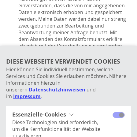
einverstanden, dass die von mir angegebenen
Daten elektronisch erhoben und gespeichert
werden. Meine Daten werden dabei nur streng
zweckgebunden zur Bearbeitung und
Beantwortung meiner Anfrage benutzt. Mit
dem Absenden des Kontaktformulars erkläre
ich mich mit der Verarbeitung einverstanden.
DIESE WEBSEITE VERWENDET COOKIES
SENDEN
Hier können Sie individuell bestimmen, welche
Services und Cookies Sie erlauben möchten. Nähere
Informationen hierzu in
* Investitionssofortprogramm: Die auf dem
unserern
Datenschutzhinweisen
und
beschlossenen Investitions-Booster basierende
im
Impressum
.
degressive Abschreibung gilt gemäß § 7 Abs. 2 EStG
in der ab Juli 2025 gültigen Fassung für bestimmte
bewegliche Wirtschaftsgüter des
Essenzielle-Cookies
Anlagevermögens. Voraussetzung ist, dass die
Diese Technologien sind erforderlich,
Investitionen nach dem 30. Juni 2025 und vor dem
um die Kernfunktionalität der Website
1. Januar 2028 erfolgen. Steuerliche Vorteile
zu aktivieren.