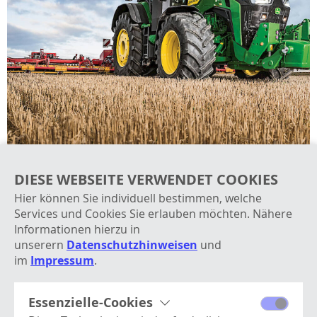
DIESE WEBSEITE VERWENDET COOKIES
Hier können Sie individuell bestimmen, welche
ROBERT AEBI LANDTECHNIK GMBH
Services und Cookies Sie erlauben möchten. Nähere
WIR SIND IHR STARKER PARTNER IM BEREICH
LANDMASCHINEN
Informationen hierzu in
unserern
Datenschutzhinweisen
und
im
Impressum
.
Essenzielle-Cookies