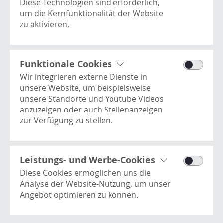
Diese Technologien sind erforderlich,
Hier finden Sie alles, was Sie über die Produkte und
um die Kernfunktionalität der Website
Dienstleistungen von der Robert Aebi Landtechnik
zu aktivieren.
GmbH wissen möchten.
Processwire
Dieses Cookie enthält
JETZT ENTDECKEN
Basisinformationen zur Benutzer-
Funktionale Cookies
Session und ist essentiell für die
Wir integrieren externe Dienste in
Website.
unsere Website, um beispielsweise
unsere Standorte und Youtube Videos
anzuzeigen oder auch Stellenanzeigen
zur Verfügung zu stellen.
Youtube Videos
Dies ist ein Video-Player-Dienst. Es kann
Here Kartendienst
Kontakt
vom Benutzer verwendet werden, um
Leistungs- und Werbe-Cookies
Dient als Basis für die Anzeige unserer
Newsletter
Videos anzusehen, zu teilen, zu
Diese Cookies ermöglichen uns die
Standorte.
Impressum
kommentieren und hochzuladen.
Analyse der Website-Nutzung, um unser
Datenschutz
Angebot optimieren zu können.
AGB
Google Analytics
Hinweisgeberschutzgesetz
Misst Metriken rund um die